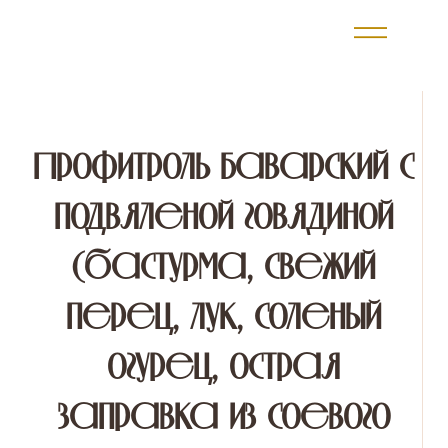
Профитроль Баварский с
подвяленой говядиной
(бастурма, свежий
перец, лук, соленый
огурец, острая
заправка из соевого