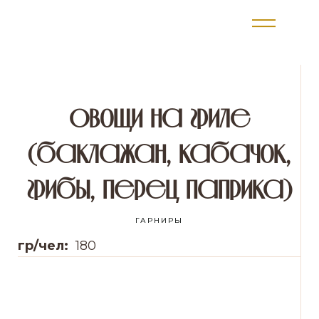
Овощи на гриле
(баклажан, кабачок,
грибы, перец паприка)
ГАРНИРЫ
гр/чел:
180